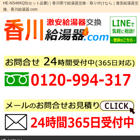
HE-NS46KQS(セット品番)｜香川県で給湯器交換・取り付けなら｜激安給湯器交
換、香川給湯器.com