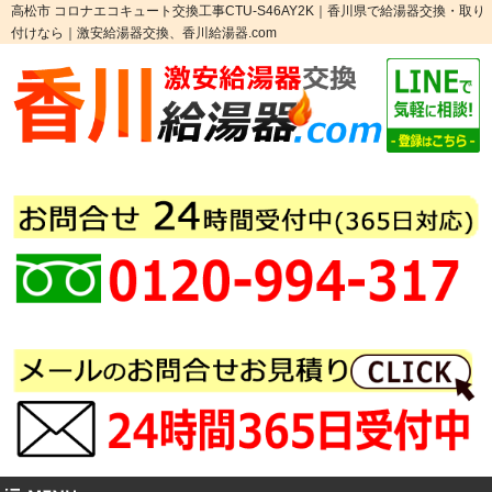
高松市 コロナエコキュート交換工事CTU-S46AY2K｜香川県で給湯器交換・取り
付けなら｜激安給湯器交換、香川給湯器.com