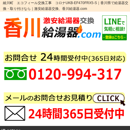
綾川町 エコフィール交換工事 コロナUKB-EF470FRX5-S｜香川県で給湯器交
換・取り付けなら｜激安給湯器交換、香川給湯器.com