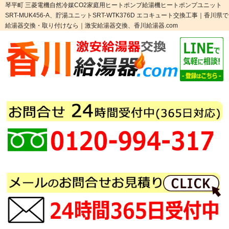
琴平町 三菱電機自然冷媒CO2家庭用ヒートポンプ給湯機ヒートポンプユニット
SRT-MUK456-A、貯湯ユニットSRT-WTK376D エコキュート交換工事｜香川県で
給湯器交換・取り付けなら｜激安給湯器交換、香川給湯器.com