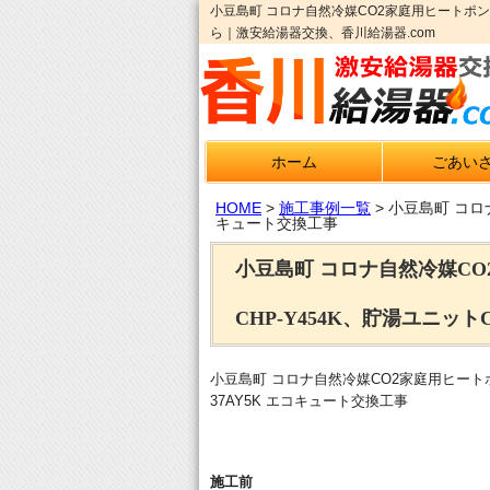
小豆島町 コロナ自然冷媒CO2家庭用ヒートポン
ら｜激安給湯器交換、香川給湯器.com
ホーム
ごあい
HOME
>
施工事例一覧
>
小豆島町 コロ
キュート交換工事
小豆島町 コロナ自然冷媒C
CHP-Y454K、貯湯ユニット
小豆島町 コロナ自然冷媒CO2家庭用ヒートポ
37AY5K エコキュート交換工事
施工前