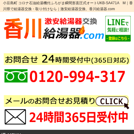
小豆島町 コロナ石油給湯機付ふろがま瞬間形直圧式オートUKB-SA471A M｜香
川県で給湯器交換・取り付けなら｜激安給湯器交換、香川給湯器.com