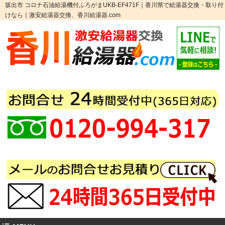
坂出市 コロナ石油給湯機付ふろがまUKB-EF471F｜香川県で給湯器交換・取り付
けなら｜激安給湯器交換、香川給湯器.com