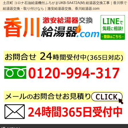
土庄町 コロナ石油給湯機付ふろがまUKB-SA472A(M) 給湯器交換工事｜香川県で
給湯器交換・取り付けなら｜激安給湯器交換、香川給湯器.com