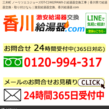
三木町 ノーリツエコジョーズGT-C2462PAWX-2 給湯器交換工事｜香川県で給湯
器交換・取り付けなら｜激安給湯器交換、香川給湯器.com