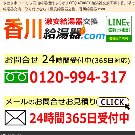
さぬき市 ノーリツ石油給湯機付ふろがまOTQ-4706AY 給湯器交換工事｜香川県で
給湯器交換・取り付けなら｜激安給湯器交換、香川給湯器.com