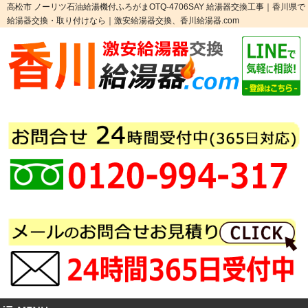
高松市 ノーリツ石油給湯機付ふろがまOTQ-4706SAY 給湯器交換工事｜香川県で
給湯器交換・取り付けなら｜激安給湯器交換、香川給湯器.com